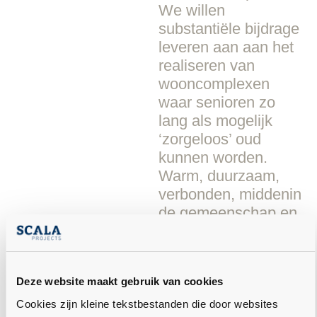
We willen
substantiële bijdrage
leveren aan
aan het
realiseren van
wooncomplexen
waar senioren
zo
lang als mogelijk
‘zorgeloos’ oud
kunnen worden.
Warm, duurzaam,
verbonden, middenin
de gemeenschap en
100% voorbereid op
intensievere
zorgverlening als de
Deze website maakt gebruik van cookies
gezondheid van de
bewoner daar om
Cookies zijn kleine tekstbestanden die door websites