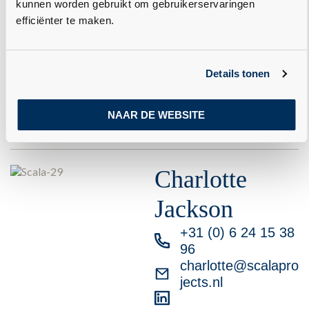
vraagt.
kunnen worden gebruikt om gebruikerservaringen
efficiënter te maken.
Details tonen
Ons team
NAAR DE WEBSITE
Charlotte
Jackson
+31 (0) 6 24 15 38
96
charlotte@scalapro
jects.nl